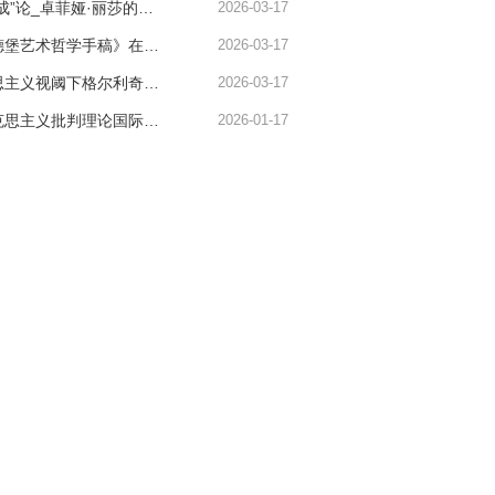
卢正兰｜“反生成”论_卓菲娅·丽莎的音乐作品观探析
2026-03-17
秦佳阳｜《海德堡艺术哲学手稿》在主客互动中把握艺术与社会—历史存在
2026-03-17
吕东｜新马克思主义视阈下格尔利奇对音乐本质的重新思考
2026-03-17
第五届东欧马克思主义批判理论国际会议：文化现代性与社会现代化 预备通知
2026-01-17