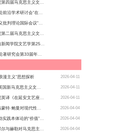
中国社会科学院第四届马克思主义文艺理论论坛暨 “中华优秀传统文化与马克思主义文艺理论学科学术话语体系建构” 研讨会预备通知
“马克思主义文论前沿学术研讨会”在四川大学顺利召开
“东欧马克思主义批判理论国际会议”预备会通知
中国社会科学院第二届马克思主义文艺理论青年论坛 暨“延安文艺与当代文艺发展”学术研讨会通知
四川大学文学与新闻学院文艺学第25次读书会
“全国马列文艺论著研究会第33届年会”暨“中国马克思主义文艺理论的当代性学术研讨会”在四川大学隆重召开
浪漫主义”思想探析
2026-04-11
乔瑞金 尤澜：英国新马克思主义文化批判的共同体意识研究
2026-04-11
邓海丽：杜博妮英译《在延安文艺座谈会上的讲话》的副文本研究
2026-04-11
黄学胜｜论齐格蒙特·鲍曼对现代性道德筹划的“后现代透视”
2026-04-04
温权 崔晋｜劳动实践本体论的“价值”原则考辨——从布达佩斯学派的质疑和卢卡奇的可能回应谈起
2026-04-04
温权｜克尔凯郭尔与赫勒对马克思主义的伦理学出走
2026-04-04