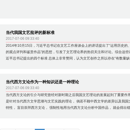
当代我国文艺批评的新标准
2017-07-06 09:33:40
2014年10月15日，习近平总书记在文艺工作座谈会上的讲话提出了“运用历史
的观点评判和鉴赏作品”的思想，引发了文艺理论界的热切关注和讨论。综合这些
近平总书记提出的四个标准 总体上非常赞同，认为文艺创作之所以存在“有数量缺质量”
峰’”的现象以及“抄袭模仿、千篇一律”的问题，与当下我国文艺批评标准的缺失
赏作品的“历史的、人民的、艺术的、美学的观点”是非常及时并切中要害的，这是
的、历史的”标准的继承和发展，是对今后我国文艺批评标准的新界定与新提法，
当代西方文论作为一种知识还是一种理论
开展的行动指南，是马克思主义文艺批评标准的时代化、中国化。
2017-07-06 09:33:40
当代西方文论的引介与研究曾经对新时期之后我国文艺理论的发展起到了重要作用
是针对当代西方文学思潮与文艺实践的理论， 倘若不顾中西文学的差异以及我国
特性， 盲目崇拜西方文论， 强制性地用当代西方文论分析中国作品， 就会得出
方文论当然是一种理论， 但对于中国而言， 它只能是发展我们自己理论的学术资
在。