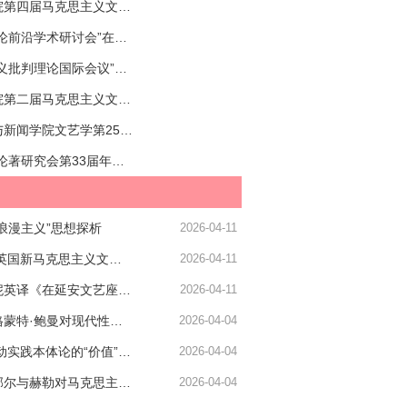
中国社会科学院第四届马克思主义文艺理论论坛暨 “中华优秀传统文化与马克思主义文艺理论学科学术话语体系建构” 研讨会预备通知
“马克思主义文论前沿学术研讨会”在四川大学顺利召开
“东欧马克思主义批判理论国际会议”预备会通知
中国社会科学院第二届马克思主义文艺理论青年论坛 暨“延安文艺与当代文艺发展”学术研讨会通知
四川大学文学与新闻学院文艺学第25次读书会
“全国马列文艺论著研究会第33届年会”暨“中国马克思主义文艺理论的当代性学术研讨会”在四川大学隆重召开
浪漫主义”思想探析
2026-04-11
乔瑞金 尤澜：英国新马克思主义文化批判的共同体意识研究
2026-04-11
邓海丽：杜博妮英译《在延安文艺座谈会上的讲话》的副文本研究
2026-04-11
黄学胜｜论齐格蒙特·鲍曼对现代性道德筹划的“后现代透视”
2026-04-04
温权 崔晋｜劳动实践本体论的“价值”原则考辨——从布达佩斯学派的质疑和卢卡奇的可能回应谈起
2026-04-04
温权｜克尔凯郭尔与赫勒对马克思主义的伦理学出走
2026-04-04