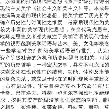
、苏佩克的抒情现代性思想《资产阶级抒情诗
现代主义美学《社会主义唯美主义》等。本成
挖掘马克思的现代性思想，把美学置于历史哲
确立历史性与时间性之维度，考察后现代性为
了较为丰富的美学现代性思想，在当代马克思主
欧马克思主义者颇为倾注于美学话语的现代性
学的视野蠡测美学话语与艺术、美、文化等概
。一些学者对资产阶级美学话语进行批判，认为
资产阶级社会的危机和历史问题息息相关，可以
写的历史哲学，一种宏大叙事，具有不可克服
探索文化在现代性中的结构、功能、悖论及潜
的复杂关系，或立足于此在的时间现象学重建
呈，富有启发性。审美自律是被不少东欧马克思
卡奇、巴甫洛夫、科赫、施陶尔等强烈地拒绝
追求，挖掘其资产阶级没落意识形态的功能，撕
之相对，布洛赫、布莱希特、科西克、赫勒、