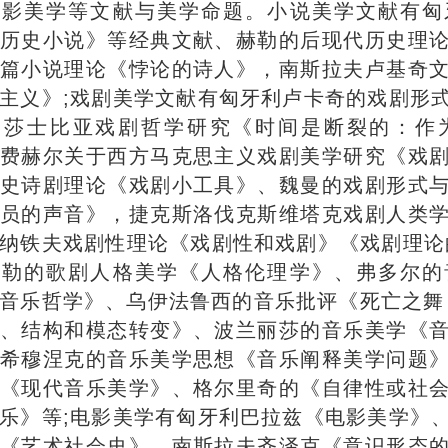
电影美学等文献与美学命题。小说美学文献有匈
历史小说》等经典文献、赫勒的后现代历史理
篇小说理论《悖论的诗人》，南斯拉夫卢基奇
主义》;戏剧美学文献有匈牙利卢卡奇的戏剧形
的莎士比亚戏剧哲学研究《时间是断裂的：作
费赫尔关于西方马克思主义戏剧美学研究《戏
史诗剧理论《戏剧小工具》、魏曼的戏剧形式
员的声音》，捷克斯洛伐克斯维塔克戏剧人类
纳铁夫戏剧性理论《戏剧性和戏剧》《戏剧理论
赫勒的歌剧人格美学《人格伦理学》、弗多尔的
音乐哲学》、乌伊法鲁西的音乐批评《死亡之舞
、结构和模态转变》、波兰丽莎的音乐美学《
希穆涅克的音乐美学思想《音乐阐释美学问题
《现代音乐美学》、格尔里奇的《自律性或社
乐》等;电影美学有匈牙利巴拉兹《电影美学》
《艺术社会史》、南斯拉夫齐泽克《意识形态