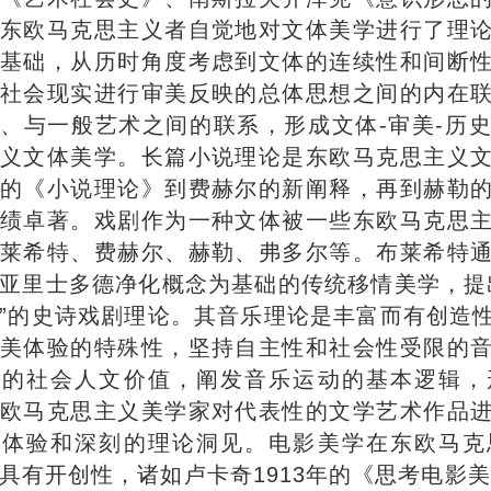
东欧马克思主义者自觉地对文体美学进行了理
基础，从历时角度考虑到文体的连续性和间断
社会现实进行审美反映的总体思想之间的内在
、与一般艺术之间的联系，形成文体-审美-历
义文体美学。长篇小说理论是东欧马克思主义
的《小说理论》到费赫尔的新阐释，再到赫勒
绩卓著。戏剧作为一种文体被一些东欧马克思
莱希特、费赫尔、赫勒、弗多尔等。布莱希特
亚里士多德净化概念为基础的传统移情美学，提
”的史诗戏剧理论。其音乐理论是丰富而有创造
美体验的特殊性，坚持自主性和社会性受限的
中的社会人文价值，阐发音乐运动的基本逻辑，
欧马克思主义美学家对代表性的文学艺术作品
美体验和深刻的理论洞见。电影美学在东欧马克
具有开创性，诸如卢卡奇1913年的《思考电影美