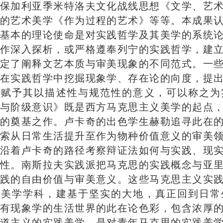
保加利亚季米特洛夫文化战线思想《文学、艺
的艺术美学《作为过程的艺术》等等。本成果
基本的理论使命是对实践哲学及其美学的系统
作深入探析，或严格遵奉列宁的实践哲学，建
定了阐释文艺本质与审美现象的不同范式。一
在实践哲学中挖掘现象学、存在论的向度，提
，赋予其以描述性与规范性的意义，可以称之为
与阶级意识》既是西方马克思主义美学的起点
的奠基之作。卢卡奇的出色学生赫勒追寻此在
索从日常生活提升至作为物种价值意义的审美
沿着卢卡奇的路径考察辩证法如何与实践、现
性。南斯拉夫实践派把马克思的实践概念与亚
践的自由价值与审美意义。这些马克思主义实
的美学学科，建基于坚实的大地，真正回到日常
有现象学的生活世界的此在论色彩，包含浓厚
道主义的实践美学，是对青年马克思的实践美