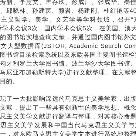
芳丽、李慧文、匡存玖、彭成广、张成华、秦
、邱晓林、孙建茵、颜岩、杨建刚、杜红艳等4
思主义哲学、美学、文艺学等学科领域，召开“
际学术会议3次，国内学术会议5次，在美国、澳
的图书馆实地查询文献，并通过国内图书馆外
大型数据库(JSTOR, Academic Search Compl
图书馆目录检索系统以及东欧各国主要图书馆检
匈牙利罗兰大学图书馆、波兰华沙大学图书馆
马尼亚布加勒斯特大学)进行文献整理。在文献
目的。
现了一大批影响深远的马克思主义美学家，出
文献，提出了一些具有创新性的美学思想、概
思主义美学文献进行翻译与整理，对其核心命
克思主义美学发展和中国当代马克思主义美学与
一，对东欧马克思主义美学文本进行系统地整