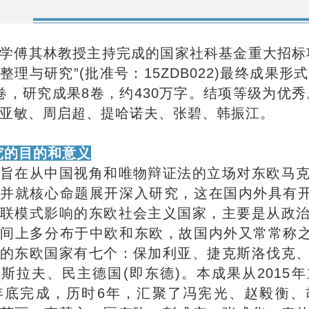
学傅其林教授主持完成的国家社科基金重大招标
整理与研究”(批准号：15ZDB022)最终成果形
卷，研究成果8卷，约430万字。结项等级为优秀
亚敏、周启超、提哈诺夫、张碧、韩振江。
究的目的和意义
旨在从中国视角和唯物辩证法的立场对东欧马
并就核心命题展开深入研究，这在国内外具有开
联模式影响的东欧社会主义国家，主要是从政
间上多分布于中欧和东欧，故国内外又常常称之
的东欧国家有七个：保加利亚、捷克斯洛伐克
斯拉夫、民主德国(即东德)。本成果从2015
1年底完成，历时6年，汇聚了冯宪光、赵毅衡