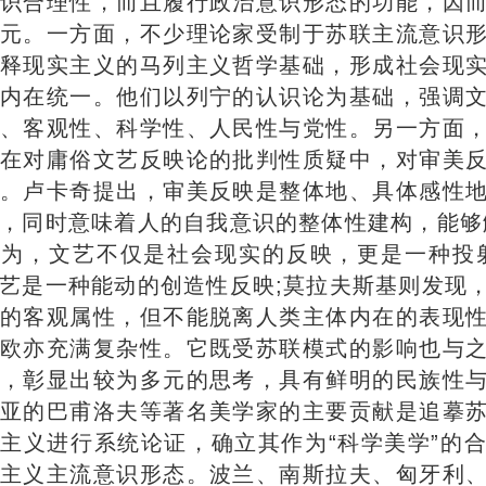
识合理性，而且履行政治意识形态的功能，因
元。一方面，不少理论家受制于苏联主流意识
释现实主义的马列主义哲学基础，形成社会现
内在统一。他们以列宁的认识论为基础，强调
、客观性、科学性、人民性与党性。另一方面
在对庸俗文艺反映论的批判性质疑中，对审美
。卢卡奇提出，审美反映是整体地、具体感性
，同时意味着人的自我意识的整体性建构，能够
为，文艺不仅是社会现实的反映，更是一种投
艺是一种能动的创造性反映;莫拉夫斯基则发现
的客观属性，但不能脱离人类主体内在的表现
欧亦充满复杂性。它既受苏联模式的影响也与
，彰显出较为多元的思考，具有鲜明的民族性
亚的巴甫洛夫等著名美学家的主要贡献是追摹
主义进行系统论证，确立其作为“科学美学”的
主义主流意识形态。波兰、南斯拉夫、匈牙利