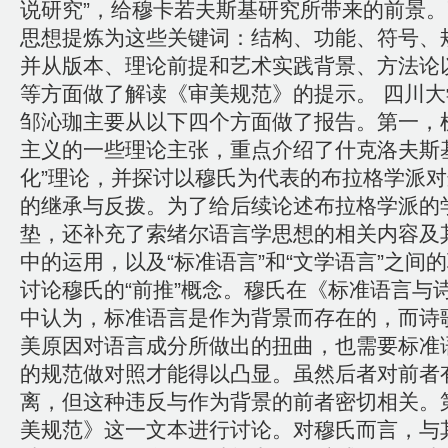
说研究”，给穆卡若夫斯基研究所带来的前景
思想提炼为这些关键词：结构、功能、符号、
并从版本、理论前提和艺术实践背景、方法论
等方面做了解读《审美规范》的提示。 四川
邹沁珈主要从以下四个方面做了报告。第一，
主义的一些理论主张，重点介绍了什克洛夫斯
化”理论，并探讨以穆氏为代表的布拉格学派
的继承与反拨。为了给后续论述布拉格学派的
垫，还补充了索绪尔语言学思想的相关内容及
中的运用，以及“标准语言”和“文学语言”之间
讨论穆氏的“前推”概念。穆氏在《标准语言与
中认为，标准语言是作为背景而存在的，而诗
美原因对语言成分所做出的扭曲，也需要标准
的规范做对照才能得以凸显。虽然后者对前者
离，但这种违反与作为背景的前者密切相关。
美规范》这一文本进行讨论。对穆氏而言，与其