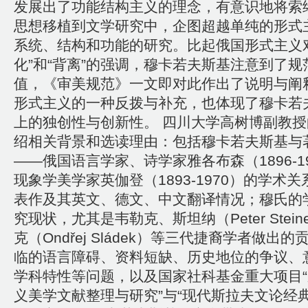
发展出了功能结构主义的理念，有意识地将索
思想移植到文学研究中，企图超越单纯的形式
系统、结构和功能的研究。比起俄国形式主义
化”和“背离”的强调，穆卡若夫斯基注意到了规
值，《审美规范》一文即对此作出了说明与阐
形式主义的一种反拨与补充，也体现了穆卡若
上的独创性与创新性。 四川大学高树博副教
绍相关背景和选读理由：包括穆卡若夫斯基与
——俄国语言学家、诗学家雅各布森（1896-1
现象学美学家英伽登（1893-1970）的学术
表作及其英文、德文、中文翻译情况；穆氏的
究现状，尤其是韦勒克、斯坦纳（Peter Stei
克（Ondřej Sládek）等三代捷裔学者做出
临的语言障碍、资料短缺、历史地位的争议、
学科特性等问题，以及国家社科基金重大项目
义美学文献整理与研究”与“现代斯拉夫文论经